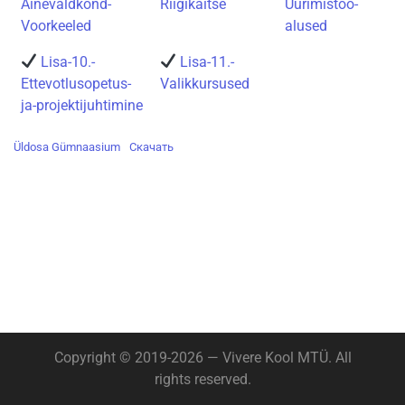
Ainevaldkond-
Riigikaitse
Uurimistoo-
Voorkeeled
alused
Lisa-10.-
Lisa-11.-
Ettevotlusopetus-
Valikkursused
ja-projektijuhtimine
Üldosa Gümnaasium
Скачать
Copyright © 2019-2026 — Vivere Kool MTÜ. All
rights reserved.