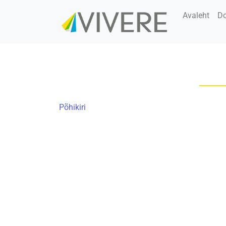
Avaleht
D
Põhikiri