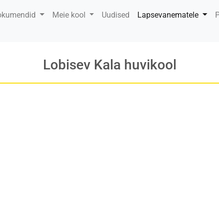
okumendid
Meie kool
Uudised
Lapsevanematele
P
Lobisev Kala huvikool