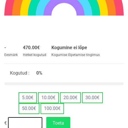
-
470.00
€
Kogumine ei lõpe
Eesmärk
Hetkel kogutud
Kogumise lõpetamise tingimus
Kogutud :
0%
5.00
€
10.00
€
20.00
€
30.00
€
50.00
€
100.00
€
€
Toeta