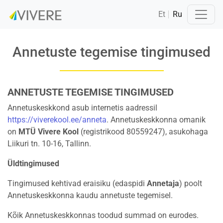
Et
Ru
Annetuste tegemise tingimused
ANNETUSTE TEGEMISE TINGIMUSED
Annetuskeskkond asub internetis aadressil
https://viverekool.ee/anneta
. Annetuskeskkonna omanik
on
MTÜ Vivere Kool
(registrikood 80559247), asukohaga
Liikuri tn. 10-16, Tallinn.
Üldtingimused
Tingimused kehtivad eraisiku (edaspidi
Annetaja
) poolt
Annetuskeskkonna kaudu annetuste tegemisel.
Kõik Annetuskeskkonnas toodud summad on eurodes.