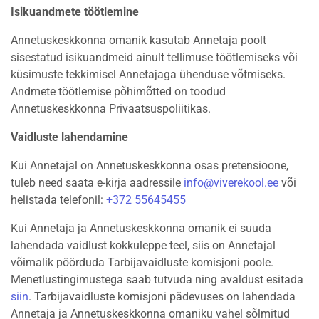
Isikuandmete töötlemine
Annetuskeskkonna omanik kasutab Annetaja poolt
sisestatud isikuandmeid ainult tellimuse töötlemiseks või
küsimuste tekkimisel Annetajaga ühenduse võtmiseks.
Andmete töötlemise põhimõtted on toodud
Annetuskeskkonna Privaatsuspoliitikas.
Vaidluste lahendamine
Kui Annetajal on Annetuskeskkonna osas pretensioone,
tuleb need saata e-kirja aadressile
info@viverekool.ee
või
helistada telefonil:
+372 55645455
Kui Annetaja ja Annetuskeskkonna omanik ei suuda
lahendada vaidlust kokkuleppe teel, siis on Annetajal
võimalik pöörduda Tarbijavaidluste komisjoni poole.
Menetlustingimustega saab tutvuda ning avaldust esitada
siin
. Tarbijavaidluste komisjoni pädevuses on lahendada
Annetaja ja Annetuskeskkonna omaniku vahel sõlmitud