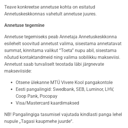
Teave konkreetse annetuse kohta on esitatud
Annetuskeskkonnas vahetult annetuse juures.
Annetuse tegemine
Annetuse tegemiseks peab Annetaja Annetuskeskkonna
esilehelt soovitud annetust valima, sisestama annetatavat
summat, kinnitama valikut “Toeta” nupu abil, sisestama
nõutud kontaktandmeid ning valima sobilikku makseviisi.
Annetust saab turvaliselt teostada läbi järgnevate
makseviiside:
Otsene ülekanne MTÜ Vivere Kool pangakontole
Eesti pangalingid: Swedbank, SEB, Luminor, LHV,
Coop Pank, Pocopay
Visa/Mastercard kaardimaksed
NB! Pangalingiga tasumisel vajutada kindlasti panga lehel
nupule „Tagasi kaupmehe juurde“.