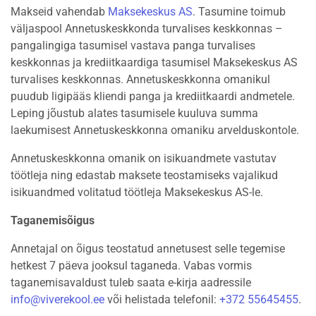
Makseid vahendab
Maksekeskus AS
. Tasumine toimub
väljaspool Annetuskeskkonda turvalises keskkonnas –
pangalingiga tasumisel vastava panga turvalises
keskkonnas ja krediitkaardiga tasumisel Maksekeskus AS
turvalises keskkonnas. Annetuskeskkonna omanikul
puudub ligipääs kliendi panga ja krediitkaardi andmetele.
Leping jõustub alates tasumisele kuuluva summa
laekumisest Annetuskeskkonna omaniku arvelduskontole.
Annetuskeskkonna omanik on isikuandmete vastutav
töötleja ning edastab maksete teostamiseks vajalikud
isikuandmed volitatud töötleja Maksekeskus AS-le.
Taganemisõigus
Annetajal on õigus teostatud annetusest selle tegemise
hetkest 7 päeva jooksul taganeda. Vabas vormis
taganemisavaldust tuleb saata e-kirja aadressile
info@viverekool.ee
või helistada telefonil:
+372 55645455
.