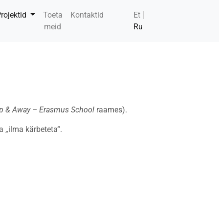
rojektid
Toeta
Kontaktid
Et
meid
Ru
Up & Away – Erasmus School
raames).
 „ilma kärbeteta“.