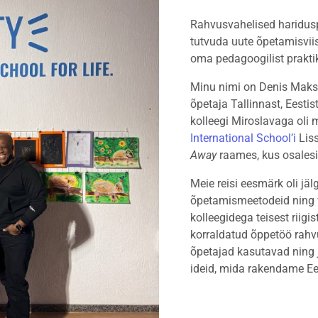
Rahvusvahelised haridusp
tutvuda uute õpetamisvi
oma pedagoogilist prakti
Minu nimi on Denis Maks
õpetaja Tallinnast, Eestis
kolleegi Miroslavaga oli
International School’i
Liss
Away
raames, kus osale
Meie reisi eesmärk oli jä
õpetamismeetodeid ning 
kolleegidega teisest riigi
korraldatud õppetöö rahvu
õpetajad kasutavad ning
ideid, mida rakendame Ee