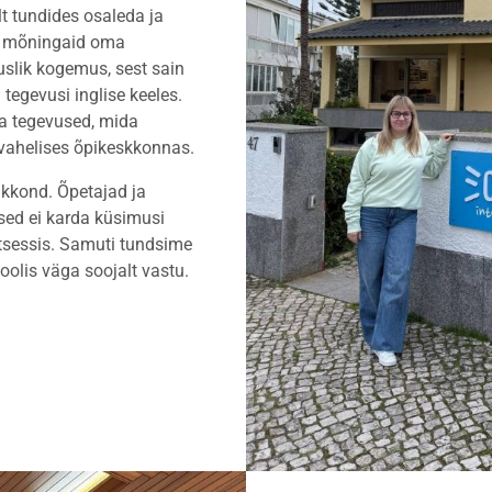
lt tundides osaleda ja
da mõningaid oma
tuslik kogemus, sest sain
i tegevusi inglise keeles.
ja tegevused, mida
svahelises õpikeskkonnas.
õhkkond. Õpetajad ja
sed ei karda küsimusi
otsessis. Samuti tundsime
koolis väga soojalt vastu.