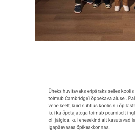
Üheks huvitavaks eripäraks selles koolis 
toimub Cambridge’i õppekava alusel. Pal
vene keelt, kuid suhtlus koolis nii õpila
kui ka õpetajatega toimub peamiselt ingli
oli jälgida, kui enesekindlalt kasutavad 
igapäevases õpikeskkonnas.