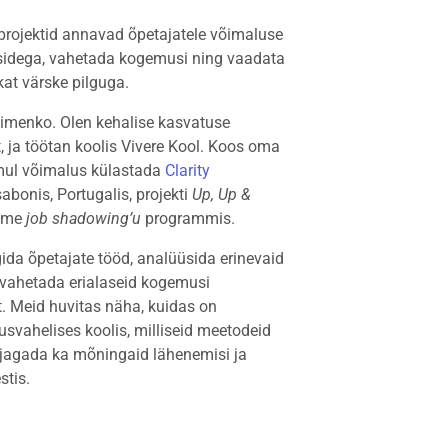
rojektid annavad õpetajatele võimaluse
isidega, vahetada kogemusi ning vaadata
kat värske pilguga.
imenko. Olen kehalise kasvatuse
t, ja töötan koolis Vivere Kool. Koos oma
 mul võimalus külastada
Clarity
abonis, Portugalis, projekti
Up, Up &
sime
job shadowing’u
programmis.
lgida õpetajate tööd, analüüsida erinevaid
vahetada erialaseid kogemusi
st. Meid huvitas näha, kuidas on
svahelises koolis, milliseid meetodeid
 jagada ka mõningaid lähenemisi ja
stis.