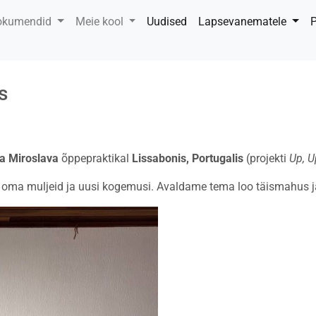
okumendid
Meie kool
Uudised
Lapsevanematele
P
s
ja Miroslava
õppepraktikal
Lissabonis, Portugalis
(projekti
Up, 
 oma muljeid ja uusi kogemusi. Avaldame tema loo täismahus ja