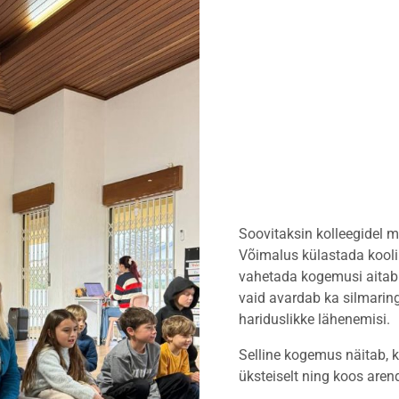
Soovitaksin kolleegidel m
Võimalus külastada kooli t
vahetada kogemusi aitab 
vaid avardab ka silmaring
hariduslikke lähenemisi.
Selline kogemus näitab, k
üksteiselt ning koos are