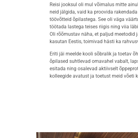
Reisi jooksul oli mul võimalus mitte ainu
neid jälgida, vaid ka proovida rakenda
töövõtteid õpilastega. See oli väga väär
töötada lastega teises riigis ning viia läb
Oli rõõmustav näha, et paljud meetodid 
kasutan Eestis, toimivad hästi ka rahvu
Eriti jäi meelde kooli sõbralik ja toetav 
õpilased suhtlevad omavahel vabalt, lap
esitada ning osalevad aktiivselt õppepr
kolleegide avatust ja toetust meid võeti 