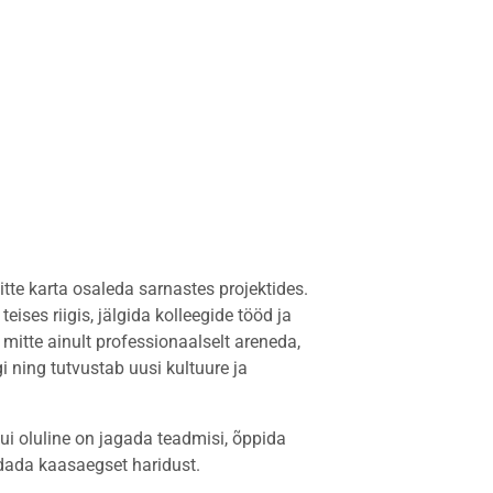
itte karta osaleda sarnastes projektides.
eises riigis, jälgida kolleegide tööd ja
mitte ainult professionaalselt areneda,
i ning tutvustab uusi kultuure ja
ui oluline on jagada teadmisi, õppida
ndada kaasaegset haridust.