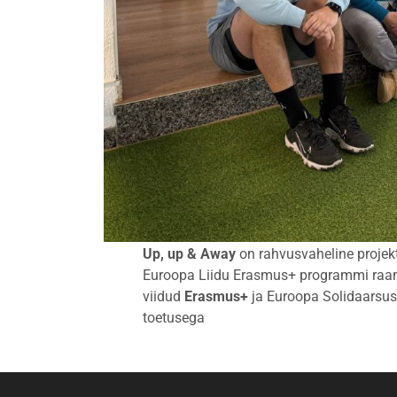
Up, up & Away
on rahvusvaheline projek
Euroopa Liidu Erasmus+ programmi raam
viidud
Erasmus+
ja Euroopa Solidaarsus
toetusega