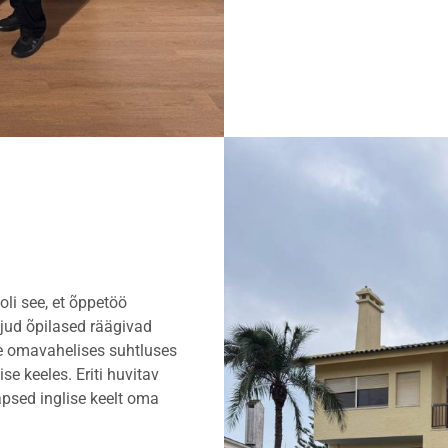
oli see, et õppetöö
jud õpilased räägivad
ste omavahelises suhtluses
se keeles. Eriti huvitav
lapsed inglise keelt oma