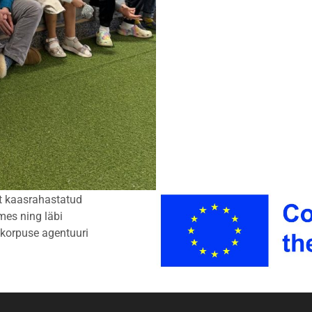
t kaasrahastatud
es ning läbi
korpuse agentuuri