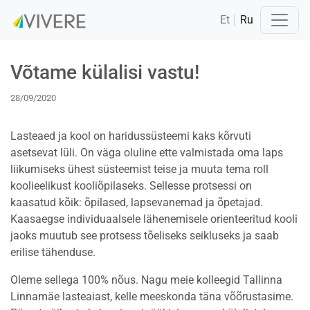
Et
Ru
Võtame külalisi vastu!
28/09/2020
Lasteaed ja kool on haridussüsteemi kaks kõrvuti
asetsevat lüli. On väga oluline ette valmistada oma laps
liikumiseks ühest süsteemist teise ja muuta tema roll
koolieelikust kooliõpilaseks. Sellesse protsessi on
kaasatud kõik: õpilased, lapsevanemad ja õpetajad.
Kaasaegse individuaalsele lähenemisele orienteeritud kooli
jaoks muutub see protsess tõeliseks seikluseks ja saab
erilise tähenduse.
Oleme sellega 100% nõus. Nagu meie kolleegid Tallinna
Linnamäe lasteaiast, kelle meeskonda täna võõrustasime.