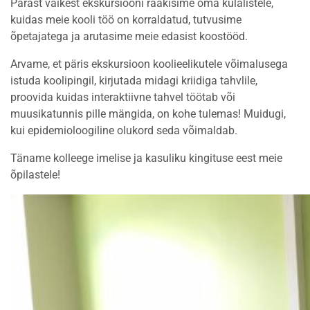
Pärast väikest ekskursiooni rääkisime oma külalistele,
kuidas meie kooli töö on korraldatud, tutvusime
õpetajatega ja arutasime meie edasist koostööd.
Arvame, et päris ekskursioon koolieelikutele võimalusega
istuda koolipingil, kirjutada midagi kriidiga tahvlile,
proovida kuidas interaktiivne tahvel töötab või
muusikatunnis pille mängida, on kohe tulemas! Muidugi,
kui epidemioloogiline olukord seda võimaldab.
Täname kolleege imelise ja kasuliku kingituse eest meie
õpilastele!