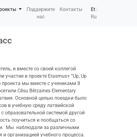
роекты
Поддержите
Контакты
Et
нас
Ru
асс
тель, и вместе со своей коллегой
 участие в проекте Erasmus+ “Up, Up
о проекта мы вместе с учениками 8
етили Cēsu Bērzaines Elementary
 Латвия. Основной целью поездки было
ков в учебную среду латвийской
 с образовательной системой другой
ость поучиться и пообщаться со
ии. Мы наблюдали за различными
 и организацией учебного процесса.