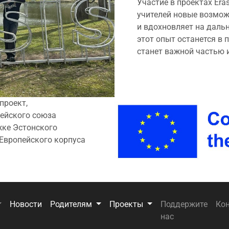
Участие в проектах Er
учителей новые возмож
и вдохновляет на даль
этот опыт останется в 
станет важной частью 
проект,
ейского союза
жке Эстонского
 Европейского корпуса
Новости
Родителям
Проекты
Поддержите
Ко
нас