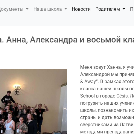
Документы
Наша школа
Новости
Родителям
П
. Анна, Александра и восьмой кл
Меня зовут Ханна, я учи
Александрой мы приняли
& Away”. В рамках этог
класса нашей школы пос
School в городе Cēsis,
погрузить наших учени
школы, познакомить их
страны и дать возможн
сверстниками из Латв
методами преподавания