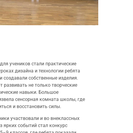
для учеников стали практические
уроках дизайна и технологии ребята
 и создавали собственные изделия.
т развивать не только творческие
ктические навыки. Большое
извела сенсорная комната школы, где
иться и восстановить силы.
ики участвовали и во внеклассных
з ярких событий стал конкурс
5–9 классов, где ребята показали