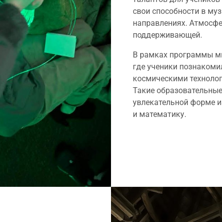
свои способности в муз
направлениях. Атмосфе
поддерживающей.
В рамках программы мы
где ученики познакоми
космическими технолог
Такие образовательны
увлекательной форме и
и математику.