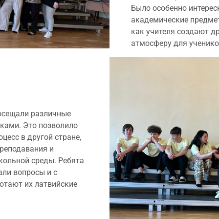
Было особенно интерес
академические предмет
как учителя создают 
атмосферу для ученико
посещали различные
ками. Это позволило
цесс в другой стране,
реподавания и
кольной среды. Ребята
али вопросы и с
ботают их латвийские