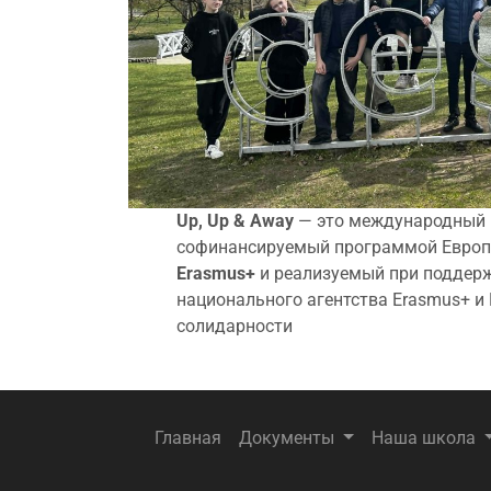
Up, Up & Away
— это международный 
софинансируемый программой Европ
Erasmus+
и реализуемый при поддер
национального агентства Erasmus+ и
солидарности
Главная
Документы
Наша школа